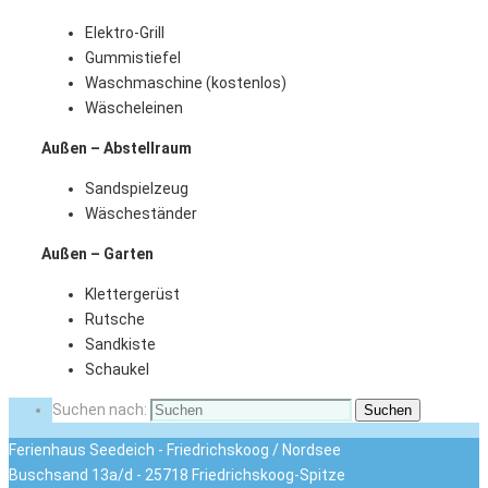
Elektro-Grill
Gummistiefel
Waschmaschine (kostenlos)
Wäscheleinen
Außen – Abstellraum
Sandspielzeug
Wäscheständer
Außen – Garten
Klettergerüst
Rutsche
Sandkiste
Schaukel
Suchen nach:
Suchen
Ferienhaus Seedeich - Friedrichskoog / Nordsee
Buschsand 13a/d - 25718 Friedrichskoog-Spitze