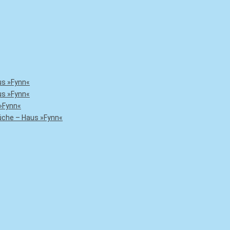
us »Fynn«
us »Fynn«
»Fynn«
che – Haus »Fynn«