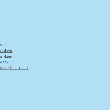
a«
us »Lea«
us »Lea«
»Lea«
che – Haus »Lea«