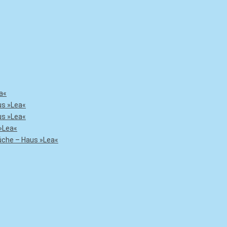
a«
us »Lea«
us »Lea«
»Lea«
che – Haus »Lea«