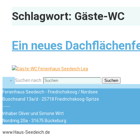
Schlagwort:
Gäste-WC
Ein neues Dachflächenf
Suchen nach:
Suchen
Ferienhaus Seedeich - Friedrichskoog / Nordsee
Buschsand 13a/d - 25718 Friedrichskoog-Spitze
-----
Inhaber Oliver und Simone Witt
Nordring 20a - 31675 Bückeburg
www.Haus-Seedeich.de