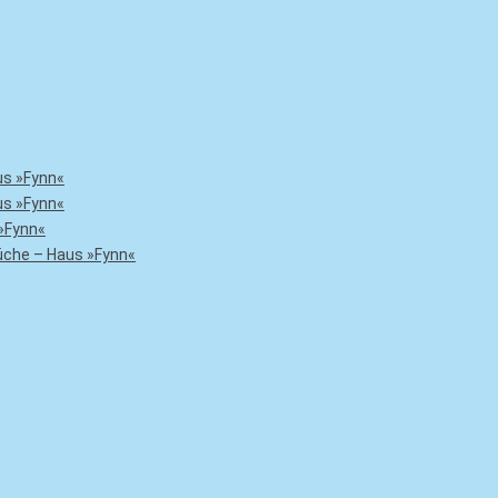
us »Fynn«
us »Fynn«
»Fynn«
che – Haus »Fynn«