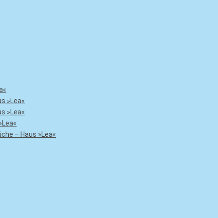
a«
us »Lea«
us »Lea«
»Lea«
che – Haus »Lea«