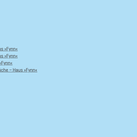
us »Fynn«
us »Fynn«
»Fynn«
che – Haus »Fynn«