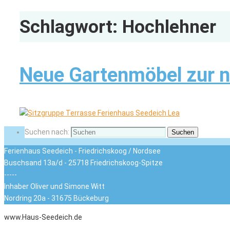
Schlagwort:
Hochlehner
Neue Gartenmöbel zur n
Suchen nach:
Suchen
Ferienhaus Seedeich - Friedrichskoog / Nordsee
Buschsand 13a/d - 25718 Friedrichskoog-Spitze
-----
Inhaber Oliver und Simone Witt
Nordring 20a - 31675 Bückeburg
www.Haus-Seedeich.de