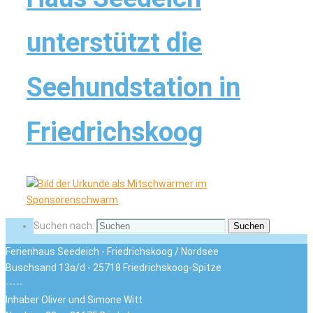
unterstützt die
Seehundstation in
Friedrichskoog
Suchen nach:
Suchen
Ferienhaus Seedeich - Friedrichskoog / Nordsee
Buschsand 13a/d - 25718 Friedrichskoog-Spitze
-----
Inhaber Oliver und Simone Witt