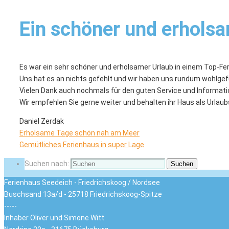
Ein schöner und erholsa
Es war ein sehr schöner und erholsamer Urlaub in einem Top-Fe
Uns hat es an nichts gefehlt und wir haben uns rundum wohlgef
Vielen Dank auch nochmals für den guten Service und Informat
Wir empfehlen Sie gerne weiter und behalten ihr Haus als Urlaubs
Daniel Zerdak
Erholsame Tage schön nah am Meer
Gemütliches Ferienhaus in super Lage
Suchen nach:
Suchen
Ferienhaus Seedeich - Friedrichskoog / Nordsee
Buschsand 13a/d - 25718 Friedrichskoog-Spitze
-----
Inhaber Oliver und Simone Witt