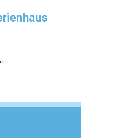
erienhaus
ert.