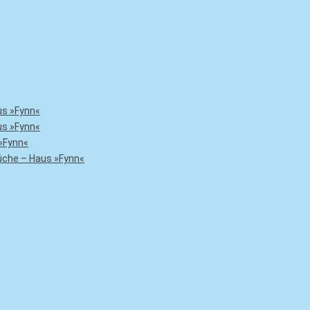
us »Fynn«
us »Fynn«
»Fynn«
che – Haus »Fynn«