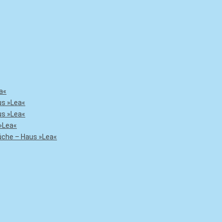
a«
us »Lea«
us »Lea«
»Lea«
che – Haus »Lea«