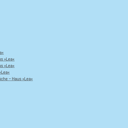
a«
us »Lea«
us »Lea«
»Lea«
che – Haus »Lea«