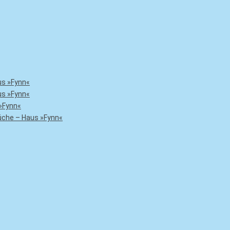
us »Fynn«
us »Fynn«
»Fynn«
che – Haus »Fynn«