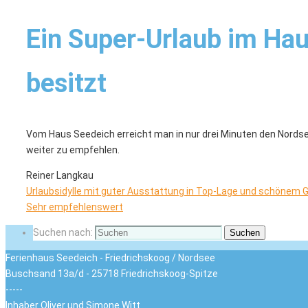
Ein Super-Urlaub im Hau
besitzt
Vom Haus Seedeich erreicht man in nur drei Minuten den Nords
weiter zu empfehlen.
Reiner Langkau
Urlaubsidylle mit guter Ausstattung in Top-Lage und schönem G
Sehr empfehlenswert
Suchen nach:
Suchen
Ferienhaus Seedeich - Friedrichskoog / Nordsee
Buschsand 13a/d - 25718 Friedrichskoog-Spitze
-----
Inhaber Oliver und Simone Witt