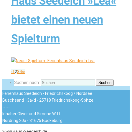
Haus Seedeich »Lea«
bietet einen neuen
Spielturm
‹
1
2
3
4
›
»
Suchen nach:
Suchen
Ferienhaus Seedeich - Friedrichskoog / Nordsee
Buschsand 13a/d - 25718 Friedrichskoog-Spitze
-----
Inhaber Oliver und Simone Witt
Nordring 20a - 31675 Bückeburg
www.Haus-Seedeich.de